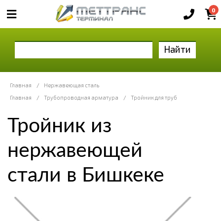
0
Найти
Главная
/
Нержавеющая сталь
Главная
/
Трубопроводная арматура
/
Тройник для труб
Тройник из
нержавеющей
стали в Бишкеке