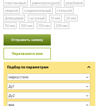
пластиковый
равнопроходной
резьбовой
сварной
соединительный
стальной
фланцевый
чугунный
10 мм
20 мм
50 мм
100 мм
150 мм
200 мм
Отправить заявку
Перезвоните мне
Подбор по параметрам
марка стали
Ду1
Ду2
вид