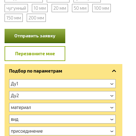
чугунный
10 мм
20 мм
50 мм
100 мм
150 мм
200 мм
Отправить заявку
Перезвоните мне
Подбор по параметрам
Ду1
Ду2
материал
вид
присоединение