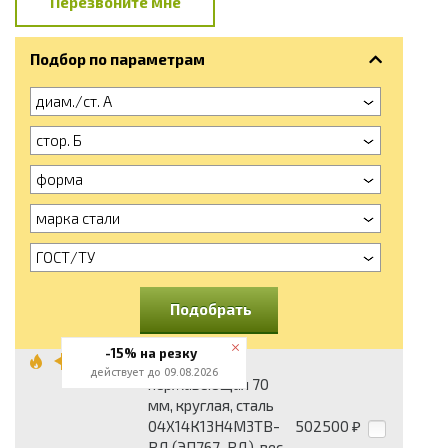
Перезвоните мне
Подбор по параметрам
диам./ст. А
стор. Б
форма
марка стали
ГОСТ/ТУ
Подобрать
-15% на резку
Поковка
действует до 09.08.2026
нержавеющая 70
мм, круглая, сталь
04Х14К13Н4М3ТВ-
502500
₽
ВД (ЭП767-ВД), вес