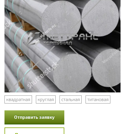
квадратная
круглая
стальная
титановая
Отправить заявку