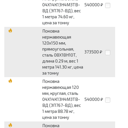
04Х14К13Н4М3ТВ-
540000
₽
ВД (ЭП767-ВД), вес
1 метра 74.60 кг,
цена за тонну
Поковка
нержавеющая
120x150 мм,
прямоугольная,
373500
₽
сталь 08Х18Н10Т,
длина 0.29 м, вес 1
метра 141.30 кг, цена
за тонну
Поковка
нержавеющая 120
мм, круглая, сталь
04Х14К13Н4М3ТВ-
540000
₽
ВД (ЭП767-ВД), вес
1 метра 88.78 кг,
цена за тонну
Поковка