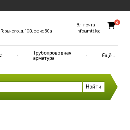
0
Эл. почта
Горького, д. 108, офис 30а
info@mtt.kg
Трубопроводная
а
Ещё...
арматура
Найти