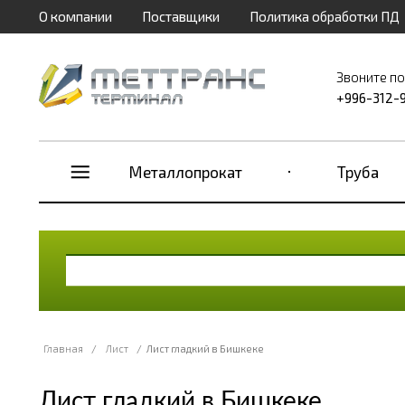
О компании
Поставщики
Политика обработки ПД
Звоните п
+996-312-
Металлопрокат
Труба
Главная
/
Лист
/
Лист гладкий в Бишкеке
Лист гладкий в Бишкеке