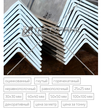
оцинкованный
гнутый
горячекатаный
неравнополочный
равнополочный
25x25 мм
30x30 мм
40x40 мм
50x50 мм
100x100 мм
декоративный
цена за метр
цена за тонну