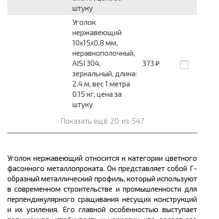
штуку
Уголок
нержавеющий
10x15x0.8 мм,
неравнополочный,
AISI 304,
373
₽
зеркальный, длина:
2.4 м, вес 1 метра
0.15 кг, цена за
штуку
Показать ещё
20
из
547
Уголок нержавеющий относится к категории цветного
фасонного
металлопроката.
Он представляет собой Г-
образный
металлический
профиль, который используют
в современном строительстве и промышленности для
перпендикулярного сращивания несущих конструкций
и их усиления. Его главной особенностью выступает