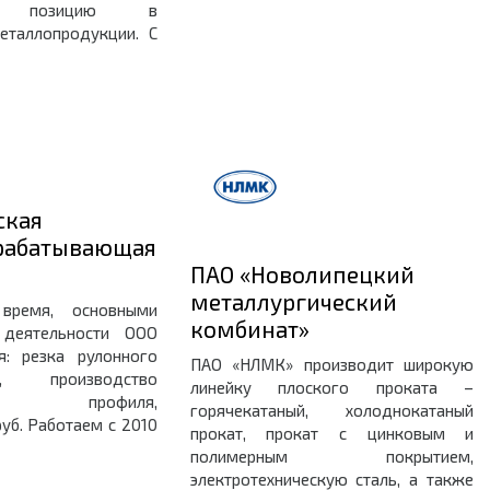
ую позицию в
еталлопродукции. С
ская
рабатывающая
ПАО «Новолипецкий
металлургический
время, основными
комбинат»
 деятельности ООО
я: резка рулонного
ПАО «НЛМК» производит широкую
та, производство
линейку плоского проката –
его профиля,
горячекатаный, холоднокатаный
уб. Работаем с 2010
прокат, прокат с цинковым и
полимерным покрытием,
электротехническую сталь, а также