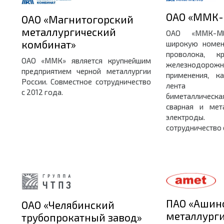
ОАО «ММК-
ОАО «Магнитогорский
металлургический
ОАО «ММК-МЕ
комбинат»
широкую номен
проволока, к
ОАО «ММК» является крупнейшим
железнодорожно
предприятием черной металлургии
применения, ка
России. Совместное сотрудничество
лента хол
с 2012 года.
биметаллическа
сварная и мета
электроды.
сотрудничество 
ПАО «Ашин
ОАО «Челябинский
металлург
трубопрокатный завод»