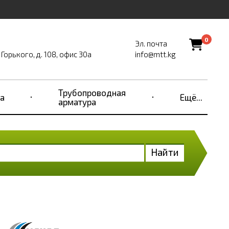
0
Эл. почта
Горького, д. 108, офис 30а
info@mtt.kg
Трубопроводная
а
Ещё...
арматура
Найти