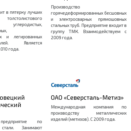
Производство
ит в пятерку лучших
горячедеформированных бесшовных
толстолистового
и электросварных прямошовных
 углеродистых,
стальных труб. Предприятие входит в
ных,
группу ТМК. Взаимодействуем с
ых и легированных
2009 года.
лей. Является
010 года.
повецкий
ОАО «Северсталь-Метиз»
ический
Международная компания по
производству металлических
изделий (метизов). С 2009 года.
предприятие по
 стали. Занимают