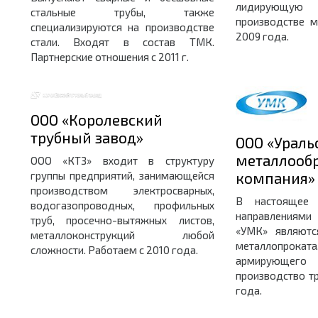
лидирующ
стальные трубы, также
производстве м
специализируются на производстве
2009 года.
стали. Входят в состав ТМК.
Партнерские отношения с 2011 г.
ООО «Королевский
трубный завод»
ООО «Ураль
металлооб
ООО «КТЗ» входит в структуру
группы предприятий, занимающейся
компания»
производством электросварных,
В настоящее 
водогазопроводных, профильных
направлениями
труб, просечно-вытяжных листов,
«УМК» являютс
металлоконструкций любой
металлопрока
сложности. Работаем с 2010 года.
армирующ
производство тр
года.