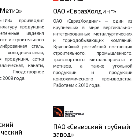
Метиз»
ОАО «ЕвразХолдинг»
ТИЗ» производит
ОАО «ЕвразХолдинг» — один из
клатуру продукции:
крупнейших в мире вертикально-
репежные изделия
интегрированных металлургических
го и строительного
и горнодобывающих компаний.
либрованная сталь,
Крупнейший российский поставщик
однокатаная,
строительного, промышленного,
я продукция, сетка
транспортного металлопроката и
ллическая, канаты,
метизов, а также угольной
 Плодотворное
продукции и продукции
с 2009 года.
коксохимического производства.
Работаем с 2010 года.
ский
ПАО «Северский трубный
ический
завод»