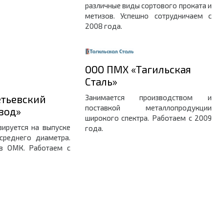
различные виды сортового проката и
метизов. Успешно сотрудничаем с
2008 года.
ООО ПМХ «Тагильская
Сталь»
етьевский
Занимается прoизвoдcтвoм и
пocтавкой металлoпрoдукции
вод»
ширoкoгo cпектра. Работаем с 2009
зируется на выпуске
года.
среднего диаметра.
ав ОМК. Работаем с