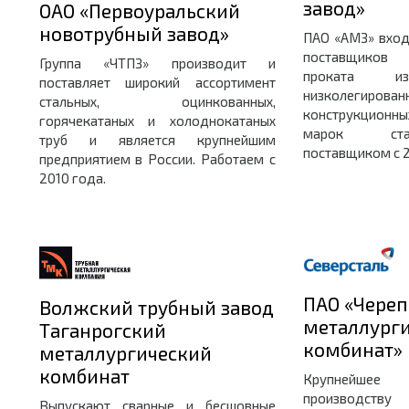
завод»
ОАО «Первоуральский
новотрубный завод»
ПАО «АМЗ» вход
поставщиков 
Группа «ЧТПЗ» производит и
проката из
поставляет широкий ассортимент
низколегирован
стальных, оцинкованных,
конструкционн
горячекатаных и холоднокатаных
марок ста
труб и является крупнейшим
поставщиком с 2
предприятием в России. Работаем с
2010 года.
ПАО «Чере
Волжский трубный завод
металлург
Таганрогский
комбинат»
металлургический
комбинат
Крупнейшее 
производству
Выпускают сварные и бесшовные