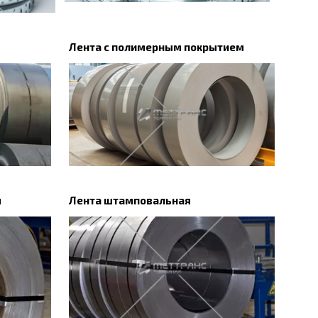
Лента с полимерным покрытием
я
Лента штамповальная