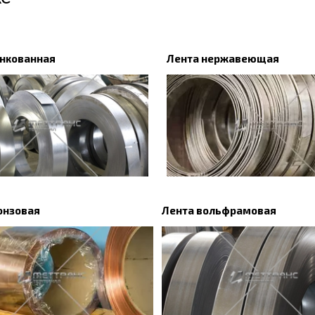
инкованная
Лента нержавеющая
онзовая
Лента вольфрамовая