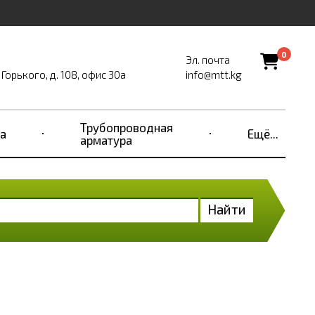
0
Эл. почта
Горького, д. 108, офис 30а
info@mtt.kg
Трубопроводная
а
Ещё...
арматура
Найти