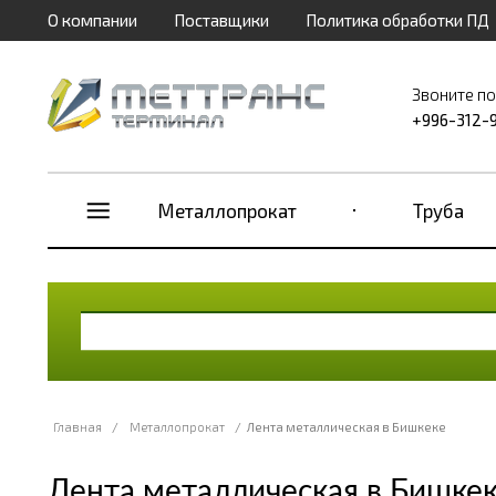
О компании
Поставщики
Политика обработки ПД
Звоните п
+996-312-
Металлопрокат
Труба
Главная
/
Металлопрокат
/
Лента металлическая в Бишкеке
Лента металлическая в Бишке