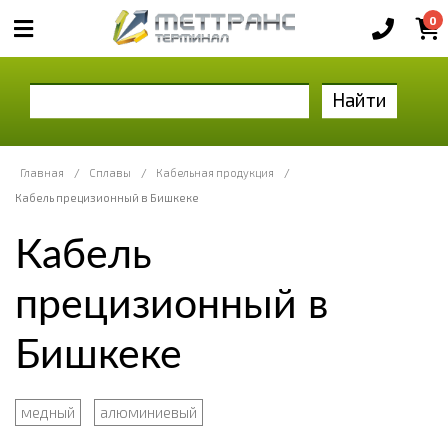
0
Найти
Главная
/
Сплавы
/
Кабельная продукция
/
Кабель прецизионный в Бишкеке
Кабель
прецизионный в
Бишкеке
медный
алюминиевый