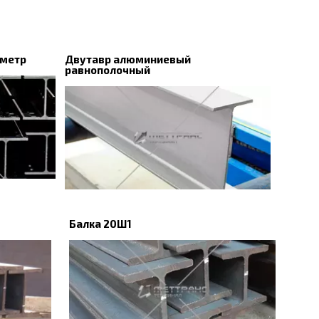
 метр
Двутавр алюминиевый
равнополочный
Балка 20Ш1