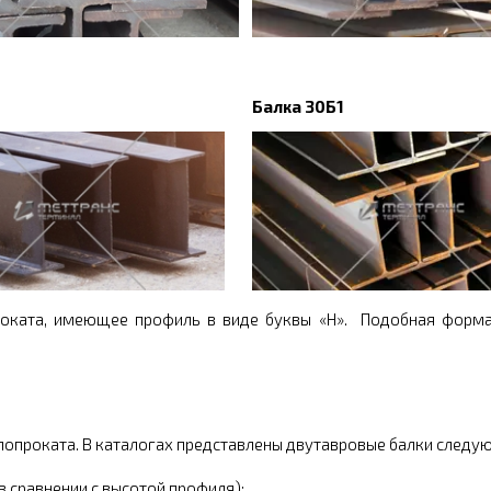
Балка 30Б1
роката, имеющее профиль в виде буквы «Н». Подобная форма
опроката. В каталогах представлены двутавровые балки следу
 сравнении с высотой профиля);