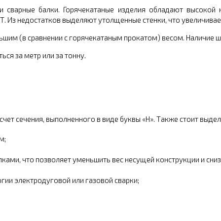
и сварные балки. Горячекатаные изделия обладают высокой 
 Из недостатков выделяют утолщенные стенки, что увеличивает 
ьшим (в сравнении с горячекатаным прокатом) весом. Наличие ш
ся за метр или за тонну.
чет сечения, выполненного в виде буквы «Н». Также стоит выд
м;
лками, что позволяет уменьшить вес несущей конструкции и сни
ии электродуговой или газовой сварки;