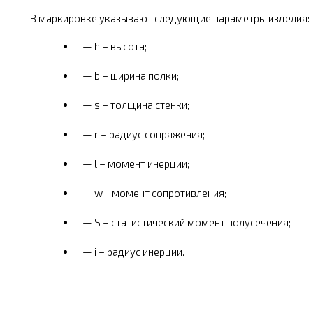
В маркировке указывают следующие параметры изделия:
h – высота;
b – ширина полки;
s – толщина стенки;
r – радиус сопряжения;
l – момент инерции;
w - момент сопротивления;
S – статистический момент полусечения;
i – радиус инерции.