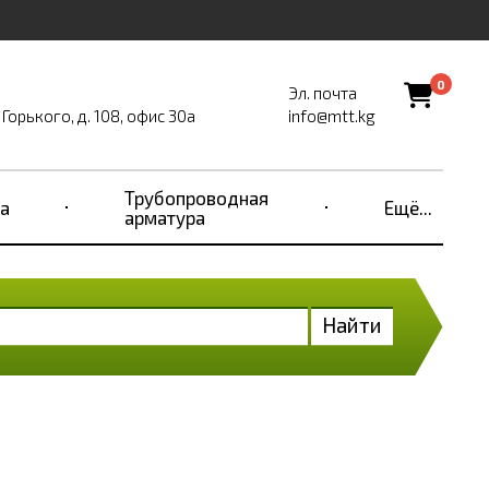
0
Эл. почта
Горького, д. 108, офис 30а
info@mtt.kg
Трубопроводная
а
Ещё...
арматура
Найти