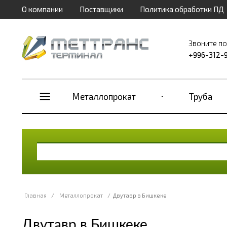
О компании
Поставщики
Политика обработки ПД
Звоните п
+996-312-
Металлопрокат
Труба
Главная
/
Металлопрокат
/
Двутавр в Бишкеке
Двутавр в Бишкеке