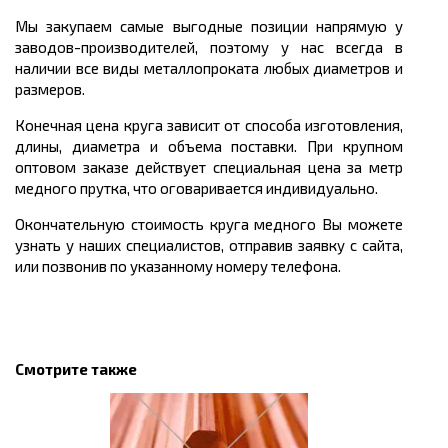
Мы закупаем самые выгодные позиции напрямую у
заводов-производителей, поэтому у нас всегда в
наличии все виды металлопроката любых диаметров и
размеров.
Конечная цена круга зависит от способа изготовления,
длины, диаметра и объема поставки. При крупном
оптовом заказе действует специальная цена за метр
медного прутка, что оговаривается индивидуально.
Окончательную стоимость круга медного Вы можете
узнать у наших специалистов, отправив заявку с сайта,
или позвонив по указанному номеру телефона.
Смотрите также