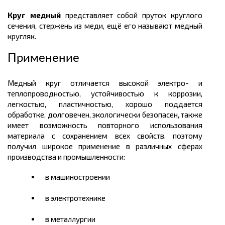
Круг медный
представляет собой пруток круглого
сечения, стержень из меди, ещё его называют медный
кругляк.
Применение
Медный круг отличается высокой электро- и
теплопроводностью, устойчивостью к коррозии,
легкостью, пластичностью, хорошо поддается
обработке, долговечен, экологически безопасен, также
имеет возможность повторного использования
материала с сохранением всех свойств, поэтому
получил широкое применение в различных сферах
производства и промышленности:
в машиностроении
в электротехнике
в металлургии