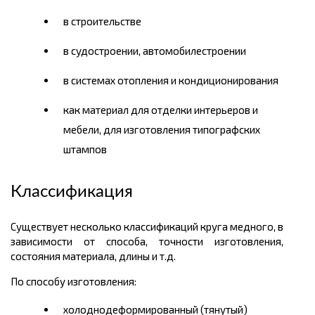
в строительстве
в судостроении, автомобилестроении
в системах отопления и кондиционирования
как материал для отделки интерьеров и
мебели, для изготовления типографских
штампов
Классификация
Существует несколько классификаций круга медного, в
зависимости от способа, точности изготовления,
состояния материала, длины и т.д.
По способу изготовления:
холоднодеформированный (тянутый)