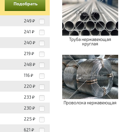
Подобрать
249
₽
241
₽
Труба нержавеющая
240
₽
круглая
219
₽
248
₽
116
₽
220
₽
233
₽
Проволока нержавеющая
230
₽
225
₽
621
₽