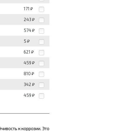
171
₽
243
₽
574
₽
5
₽
621
₽
459
₽
810
₽
342
₽
459
₽
чивость к коррозии. Это