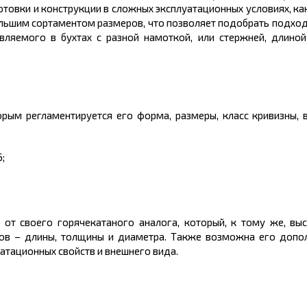
отовки и конструкции в сложных эксплуатационных условиях, ка
ольшим
сортаментом размеров
, что позволяет подобрать подхо
авляемого в бухтах с разной намоткой, или стержней,
длино
ым регламентируется его форма, размеры, класс кривизны, ве
;
от своего горячекатаного аналога, который, к тому же, вы
ров – длины, толщины и диаметра. Также возможна его допо
уатационных свойств и внешнего вида.