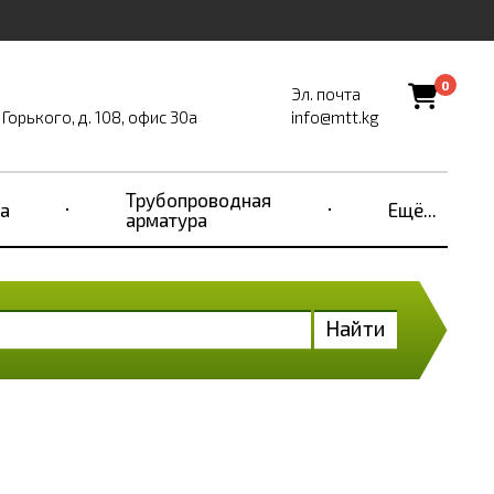
0
Эл. почта
Горького, д. 108, офис 30а
info@mtt.kg
Трубопроводная
а
Ещё...
арматура
Найти