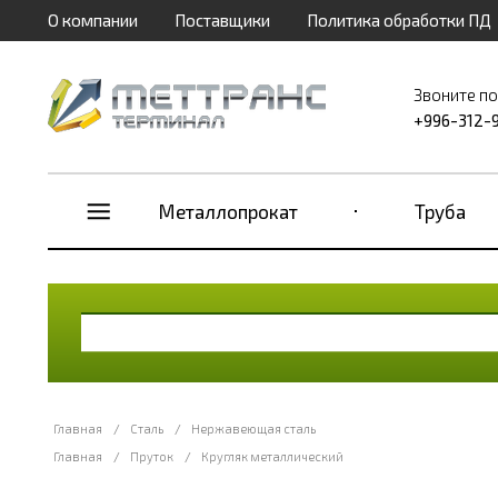
О компании
Поставщики
Политика обработки ПД
Звоните п
+996-312-
Металлопрокат
Труба
Главная
/
Сталь
/
Нержавеющая сталь
Главная
/
Пруток
/
Кругляк металлический