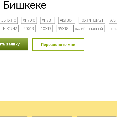
 Бишкеке
36НХТЮ
ХН70Ю
ХН78Т
AISI 304
10Х17Н13М2Т
AISI
14Х17Н2
20Х13
40Х13
95Х18
калиброванный
гор
ть заявку
Перезвоните мне