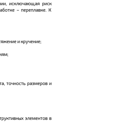
зии, исключающая риск
ботке – переплавке. К
яжение и кручение;
иям;
а, точность размеров и
труктивных элементов в