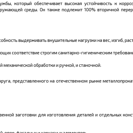
жбы, который обеспечивает высокая устойчивость к корро
кружающей среды. Он также подлежит 100% вторичной перера
бность выдерживать внушительные нагрузки на вес, изгиб, раст
ующих соответствие строгим санитарно-гигиеническим требован
 механической обработки и ручной, и станочной.
руга, представленного на отечественном рынке металлопрокат
венной заготовки для изготовления деталей и отдельных конс
й, опор, фасадных и каркасных элементов;