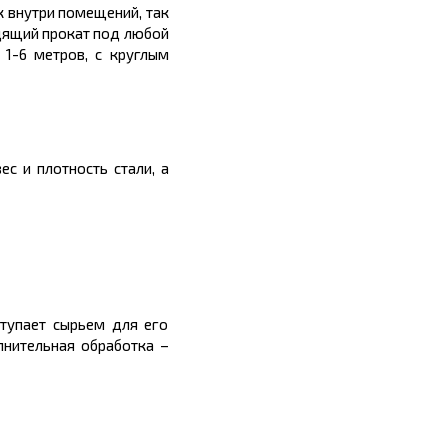
к внутри помещений, так
дящий прокат под любой
й
1-6
метров
, с круглым
с и плотность стали, а
ступает сырьем для его
лнительная обработка –