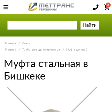
0
Найти
Главная
/
Сталь
Главная
/
Трубопроводная арматура
/
Муфта для труб
Муфта стальная в
Бишкеке