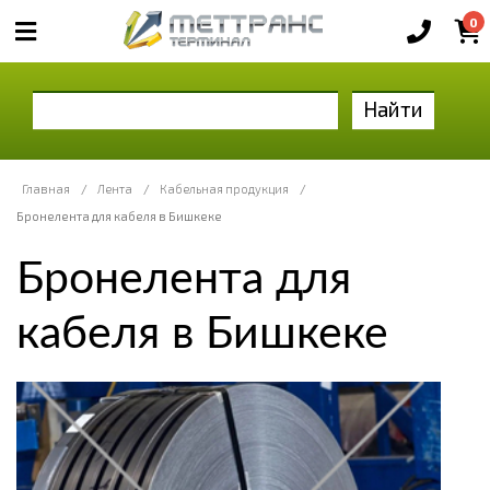
0
Найти
Главная
/
Лента
/
Кабельная продукция
/
Бронелента для кабеля в Бишкеке
Бронелента для
кабеля в Бишкеке