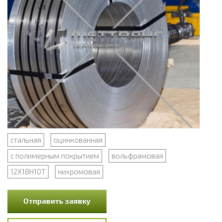
стальная
оцинкованная
с полимерным покрытием
вольфрамовая
12Х18Н10Т
нихромовая
Отправить заявку