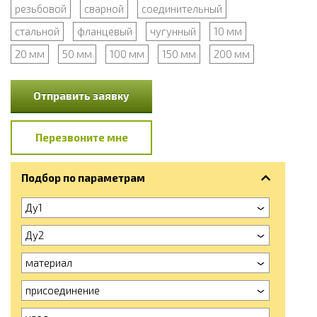
резьбовой
сварной
соединительный
стальной
фланцевый
чугунный
10 мм
20 мм
50 мм
100 мм
150 мм
200 мм
Отправить заявку
Перезвоните мне
Подбор по параметрам
Ду1
Ду2
материал
присоединение