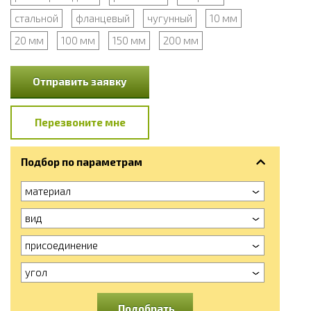
стальной
фланцевый
чугунный
10 мм
20 мм
100 мм
150 мм
200 мм
Отправить заявку
Перезвоните мне
Подбор по параметрам
материал
вид
присоединение
угол
Подобрать