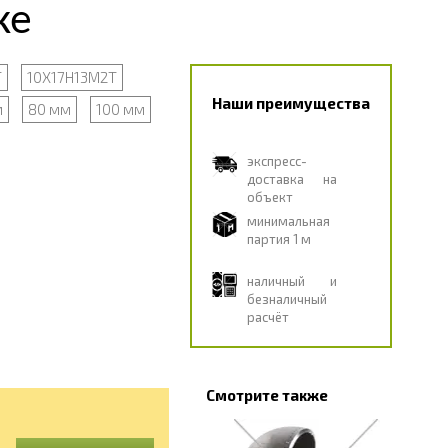
ке
Т
10Х17Н13М2Т
Наши преимущества
м
80 мм
100 мм
экспресс-
доставка на
объект
минимальная
партия 1 м
наличный и
безналичный
расчёт
Смотрите также