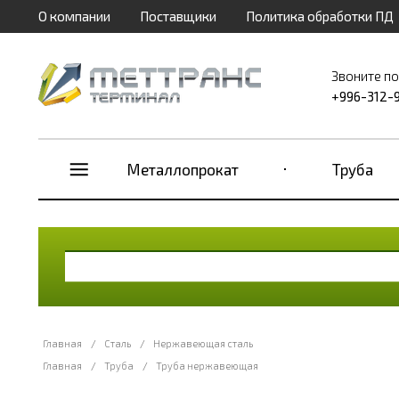
О компании
Поставщики
Политика обработки ПД
Звоните п
+996-312-
Металлопрокат
Труба
Главная
/
Сталь
/
Нержавеющая сталь
Главная
/
Труба
/
Труба нержавеющая