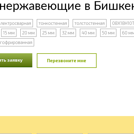
 нержавеющие в Бишке
электросварная
тонкостенная
толстостенная
08Х18Н10
15 мм
20 мм
25 мм
32 мм
40 мм
50 мм
60 м
гофрированная
ть заявку
Перезвоните мне