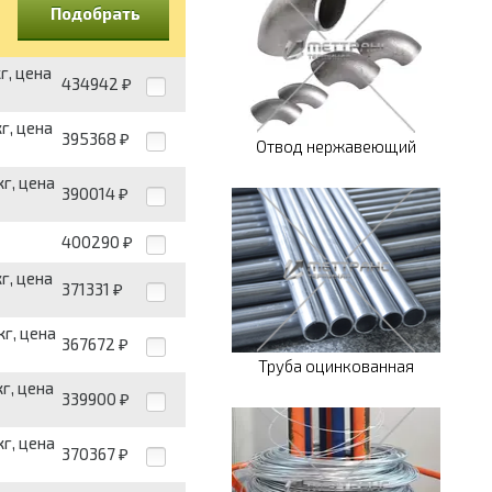
Подобрать
г, цена
434942
₽
г, цена
395368
₽
Отвод нержавеющий
г, цена
390014
₽
400290
₽
г, цена
371331
₽
г, цена
367672
₽
Труба оцинкованная
г, цена
339900
₽
г, цена
370367
₽