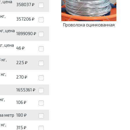
, цена
358037
₽
кг,
357206
₽
Проволока оцинкованная
г, цена
1899090
₽
г, цена
46
₽
 кг,
225
₽
кг,
270
₽
1655361
₽
кг,
106
₽
за метр
180
₽
кг,
315
₽