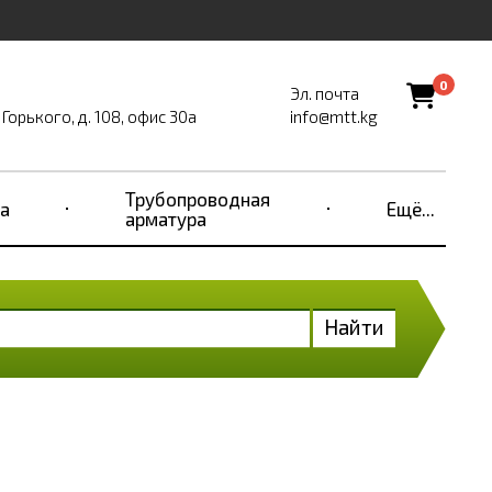
0
Эл. почта
Горького, д. 108, офис 30а
info@mtt.kg
Трубопроводная
а
Ещё...
арматура
Найти