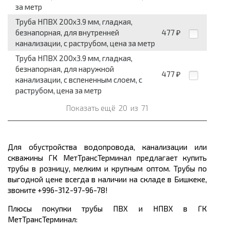
за метр
Труба НПВХ 200x3.9 мм, гладкая,
безнапорная, для внутренней
477
₽
канализации, с раструбом, цена за метр
Труба НПВХ 200x3.9 мм, гладкая,
безнапорная, для наружной
477
₽
канализации, с вспененным слоем, с
раструбом, цена за метр
Показать ещё
20
из
71
Для обустройства водопровода, канализации или
скважины ГК МетТрансТерминал предлагает
купить
трубы
в розницу, мелким и крупным оптом. Трубы по
выгодной цене
всегда в наличии на складе в Бишкеке,
звоните +996-312-97-96-78!
Плюсы покупки трубы ПВХ и НПВХ в ГК
МетТрансТерминал: