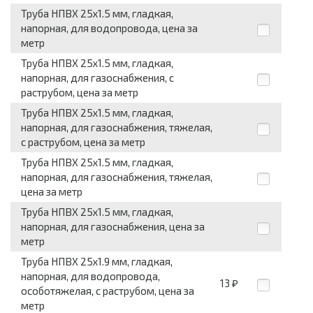
Труба НПВХ 25x1.5 мм, гладкая,
напорная, для водопровода, цена за
метр
Труба НПВХ 25x1.5 мм, гладкая,
напорная, для газоснабжения, с
раструбом, цена за метр
Труба НПВХ 25x1.5 мм, гладкая,
напорная, для газоснабжения, тяжелая,
с раструбом, цена за метр
Труба НПВХ 25x1.5 мм, гладкая,
напорная, для газоснабжения, тяжелая,
цена за метр
Труба НПВХ 25x1.5 мм, гладкая,
напорная, для газоснабжения, цена за
метр
Труба НПВХ 25x1.9 мм, гладкая,
напорная, для водопровода,
13
₽
особотяжелая, с раструбом, цена за
метр