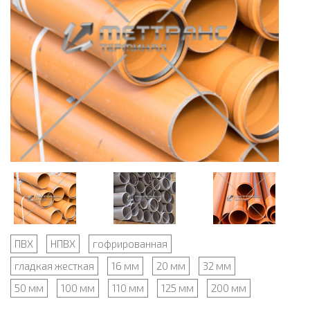
ПВХ
НПВХ
гофрированная
гладкая жесткая
16 мм
20 мм
32 мм
50 мм
100 мм
110 мм
125 мм
200 мм