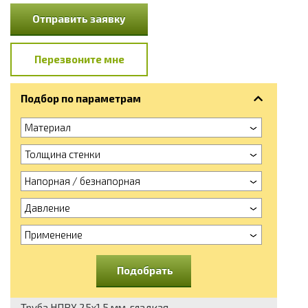
Отправить заявку
Перезвоните мне
Подбор по параметрам
Материал
Толщина стенки
Напорная / безнапорная
Давление
Применение
Подобрать
Труба НПВХ 25x1.5 мм, гладкая,