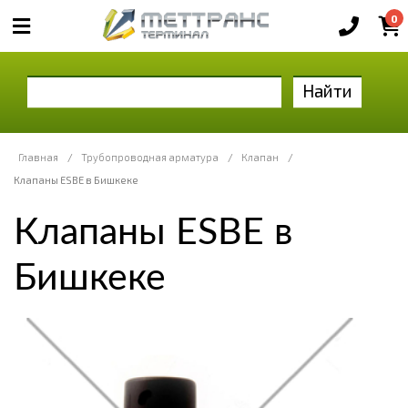
0
Найти
Главная
/
Трубопроводная арматура
/
Клапан
/
Клапаны ESBE в Бишкеке
Клапаны ESBE в
Бишкеке