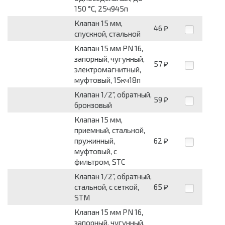
150 °С, 25ч945п
Клапан 15 мм,
46
₽
спускной, стальной
Клапан 15 мм PN 16,
запорный, чугунный,
57
₽
электромагнитный,
муфтовый, 15кч18п
Клапан 1/2", обратный,
59
₽
бронзовый
Клапан 15 мм,
приемный, стальной,
пружинный,
62
₽
муфтовый, с
фильтром, STC
Клапан 1/2", обратный,
стальной, с сеткой,
65
₽
STM
Клапан 15 мм PN 16,
запорный, чугунный,