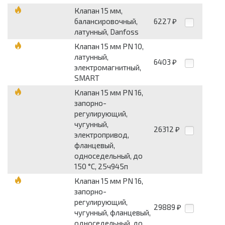
Клапан 15 мм,
балансировочный,
6227
₽
латунный, Danfoss
Клапан 15 мм PN 10,
латунный,
6403
₽
электромагнитный,
SMART
Клапан 15 мм PN 16,
запорно-
регулирующий,
чугунный,
26312
₽
электропривод,
фланцевый,
односедельный, до
150 °С, 25ч945п
Клапан 15 мм PN 16,
запорно-
регулирующий,
29889
₽
чугунный, фланцевый,
односедельный, до