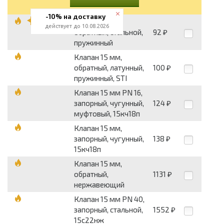
-10% на доставку
Клапан 15 мм,
действует до 10.08.2026
обратный, стальной,
92
₽
пружинный
Клапан 15 мм,
обратный, латунный,
100
₽
пружинный, STI
Клапан 15 мм PN 16,
запорный, чугунный,
124
₽
муфтовый, 15кч18п
Клапан 15 мм,
запорный, чугунный,
138
₽
15кч18п
Клапан 15 мм,
обратный,
1131
₽
нержавеющий
Клапан 15 мм PN 40,
запорный, стальной,
1552
₽
15с22нж