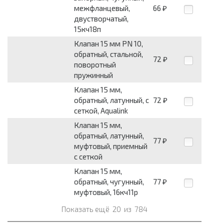
межфланцевый,
66
₽
двустворчатый,
15кч18п
Клапан 15 мм PN 10,
обратный, стальной,
72
₽
поворотный
пружинный
Клапан 15 мм,
обратный, латунный, с
72
₽
сеткой, Aqualink
Клапан 15 мм,
обратный, латунный,
77
₽
муфтовый, приемный
с сеткой
Клапан 15 мм,
обратный, чугунный,
77
₽
муфтовый, 16кч11р
Показать ещё
20
из
784