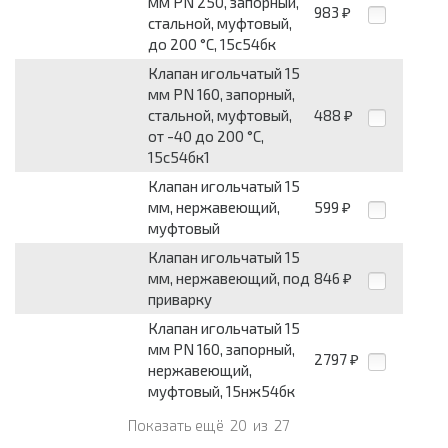
мм PN 250, запорный,
983
₽
стальной, муфтовый,
до 200 °С, 15с54бк
Клапан игольчатый 15
мм PN 160, запорный,
стальной, муфтовый,
488
₽
от -40 до 200 °С,
15с54бк1
Клапан игольчатый 15
мм, нержавеющий,
599
₽
муфтовый
Клапан игольчатый 15
мм, нержавеющий, под
846
₽
приварку
Клапан игольчатый 15
мм PN 160, запорный,
2797
₽
нержавеющий,
муфтовый, 15нж54бк
Показать ещё
20
из
27