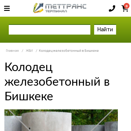
0
Найти
Главная
/
ЖБИ
/
Колодец железобетонный в Бишкеке
Колодец
железобетонный в
Бишкеке