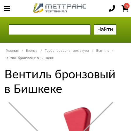
0
Найти
Главная
/
Бронза
/
Трубопроводная арматура
/
Вентиль
/
Вентиль бронзовый в Бишкеке
Вентиль бронзовый
в Бишкеке