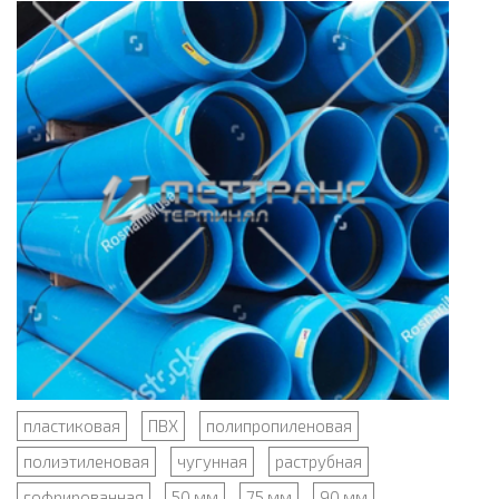
пластиковая
ПВХ
полипропиленовая
полиэтиленовая
чугунная
раструбная
гофрированная
50 мм
75 мм
90 мм