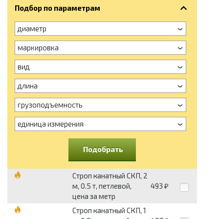
Подбор по параметрам
диаметр
маркировка
вид
длина
грузоподъемность
единица измерения
Подобрать
Строп канатный СКП, 2
м, 0.5 т, петлевой,
493
₽
цена за метр
Строп канатный СКП, 1