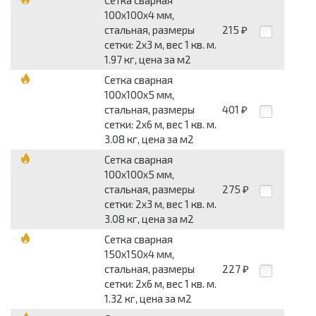
100x100x4 мм,
стальная, размеры
215
₽
сетки: 2x3 м, вес 1 кв. м.
1.97 кг, цена за м2
Сетка сварная
100x100x5 мм,
стальная, размеры
401
₽
сетки: 2x6 м, вес 1 кв. м.
3.08 кг, цена за м2
Сетка сварная
100x100x5 мм,
стальная, размеры
275
₽
сетки: 2x3 м, вес 1 кв. м.
3.08 кг, цена за м2
Сетка сварная
150x150x4 мм,
стальная, размеры
227
₽
сетки: 2x6 м, вес 1 кв. м.
1.32 кг, цена за м2