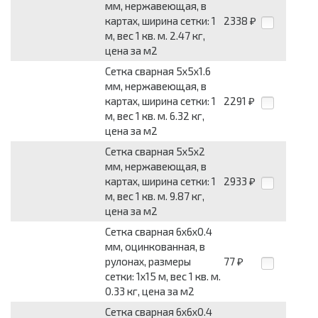
мм, нержавеющая, в
картах, ширина сетки: 1
2338
₽
м, вес 1 кв. м. 2.47 кг,
цена за м2
Сетка сварная 5x5x1.6
мм, нержавеющая, в
картах, ширина сетки: 1
2291
₽
м, вес 1 кв. м. 6.32 кг,
цена за м2
Сетка сварная 5x5x2
мм, нержавеющая, в
картах, ширина сетки: 1
2933
₽
м, вес 1 кв. м. 9.87 кг,
цена за м2
Сетка сварная 6x6x0.4
мм, оцинкованная, в
рулонах, размеры
77
₽
сетки: 1x15 м, вес 1 кв. м.
0.33 кг, цена за м2
Сетка сварная 6x6x0.4