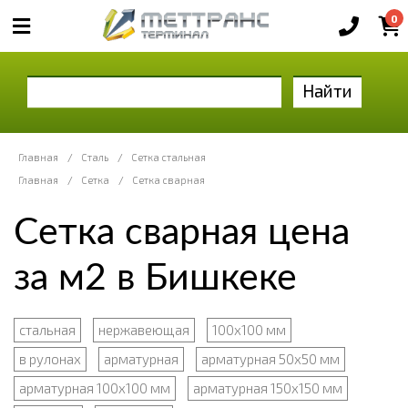
0
Найти
Главная
/
Сталь
/
Сетка стальная
Главная
/
Сетка
/
Сетка сварная
Сетка сварная цена
за м2 в Бишкеке
стальная
нержавеющая
100x100 мм
в рулонах
арматурная
арматурная 50x50 мм
арматурная 100x100 мм
арматурная 150x150 мм