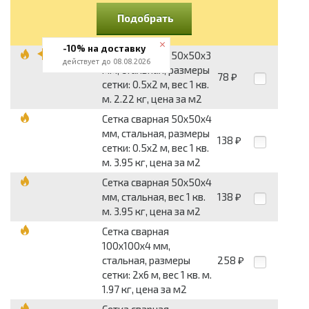
Подобрать
-10% на доставку
Сетка сварная 50x50x3
действует до 08.08.2026
мм, стальная, размеры
78
₽
сетки: 0.5x2 м, вес 1 кв.
м. 2.22 кг, цена за м2
Сетка сварная 50x50x4
мм, стальная, размеры
138
₽
сетки: 0.5x2 м, вес 1 кв.
м. 3.95 кг, цена за м2
Сетка сварная 50x50x4
мм, стальная, вес 1 кв.
138
₽
м. 3.95 кг, цена за м2
Сетка сварная
100x100x4 мм,
стальная, размеры
258
₽
сетки: 2x6 м, вес 1 кв. м.
1.97 кг, цена за м2
Сетка сварная