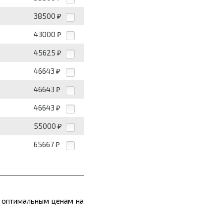
38500
₽
43000
₽
45625
₽
46643
₽
46643
₽
46643
₽
55000
₽
65667
₽
по оптимальным ценам
на