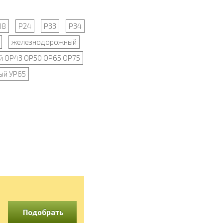
18
Р24
Р33
Р34
железнодорожный
й ОР43 ОР50 ОР65 ОР75
ый УР65
Подобрать