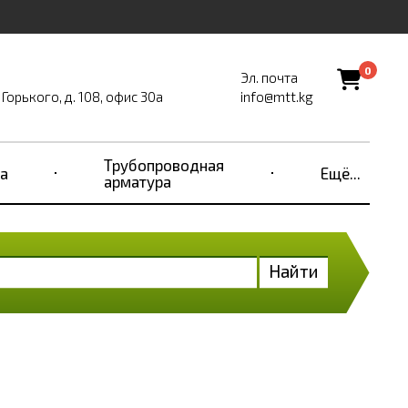
0
Эл. почта
Горького, д. 108, офис 30а
info@mtt.kg
Трубопроводная
а
Ещё...
арматура
Найти