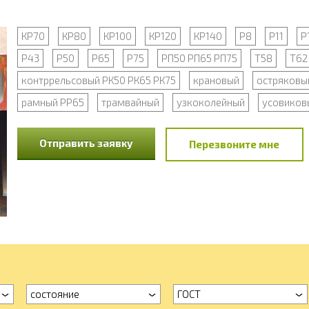
КР70
КР80
КР100
КР120
КР140
Р8
Р11
Р
Р43
Р50
Р65
Р75
РП50 РП65 РП75
Т58
Т62
контррельсовый РК50 РК65 РК75
крановый
остряковы
рамный РР65
трамвайный
узкоколейный
усовиков
Отправить заявку
Перезвоните мне
состояние
ГОСТ