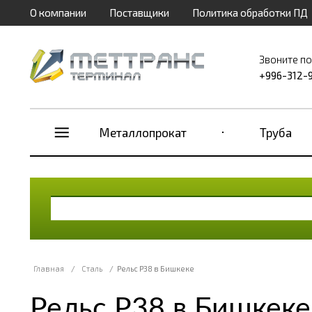
О компании
Поставщики
Политика обработки ПД
Звоните п
+996-312-
Металлопрокат
Труба
Главная
/
Сталь
/
Рельс Р38 в Бишкеке
Рельс Р38 в Бишкеке