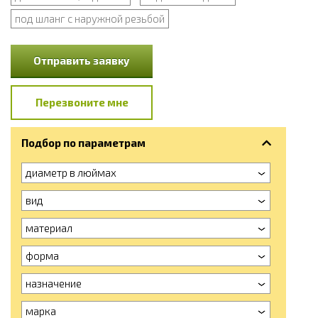
под шланг с наружной резьбой
Отправить заявку
Перезвоните мне
Подбор по параметрам
диаметр в люймах
вид
материал
форма
назначение
марка