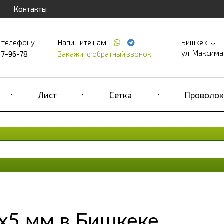
Контакты
о телефону
Напишите нам
Бишкек
ул. Максима 
97-96-78
Закажите обратный звонок
Лист
Сетка
Проволок
х5 мм в Бишкеке