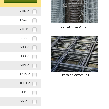
206
₽
124
₽
Сетка кладочная
216
₽
379
₽
593
₽
833
₽
509
₽
1215
₽
Сетка арматурная
1081
₽
31
₽
56
₽