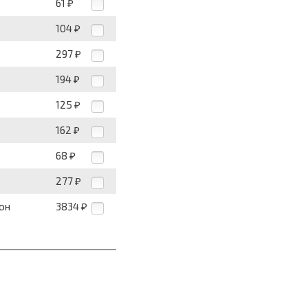
61
₽
104
₽
297
₽
194
₽
125
₽
162
₽
68
₽
277
₽
лон
3834
₽