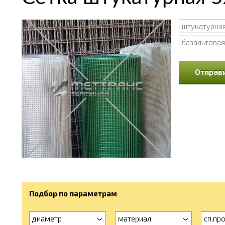
штукатурна
базальтовая
Отправи
Подбор по параметрам
диаметр
материал
сп.про