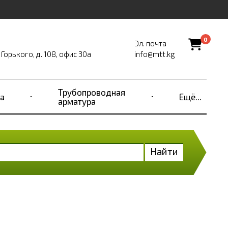
0
Эл. почта
Горького, д. 108, офис 30а
info@mtt.kg
Трубопроводная
а
Ещё...
арматура
Найти