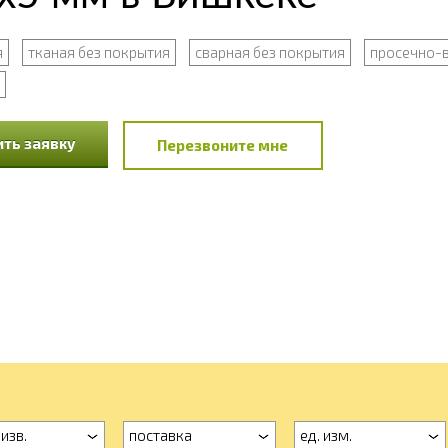
я
тканая без покрытия
сварная без покрытия
просечно-
ть заявку
Перезвоните мне
изв.
поставка
ед. изм.