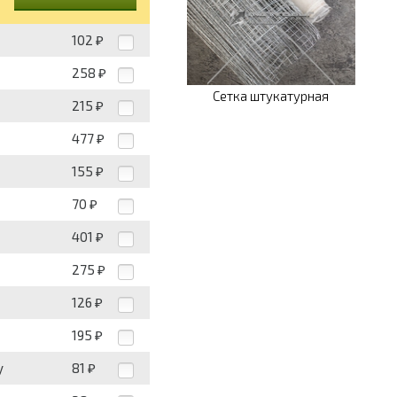
102
₽
258
₽
Сетка штукатурная
215
₽
477
₽
155
₽
70
₽
401
₽
275
₽
126
₽
195
₽
у
81
₽