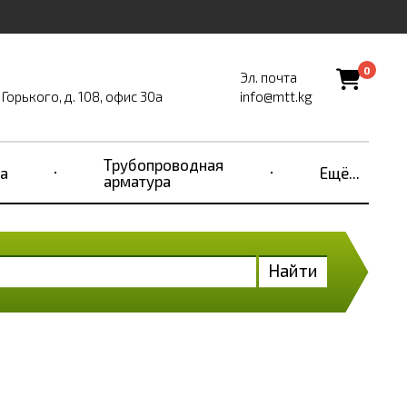
0
Эл. почта
Горького, д. 108, офис 30а
info@mtt.kg
Трубопроводная
а
Ещё...
арматура
Найти