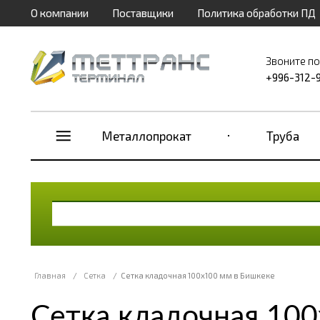
О компании
Поставщики
Политика обработки ПД
Звоните п
+996-312-
Металлопрокат
Труба
Главная
/
Сетка
/
Сетка кладочная 100х100 мм в Бишкеке
Сетка кладочная 10