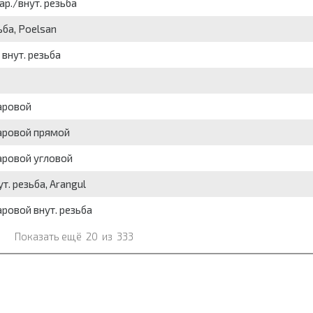
ар./внут. резьба
ьба, Poelsan
внут. резьба
шаровой
шаровой прямой
шаровой угловой
т. резьба, Arangul
аровой внут. резьба
Показать ещё
20
из
333