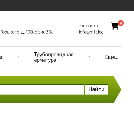
0
Эл. почта
Горького, д. 108, офис 30а
info@mtt.kg
Трубопроводная
а
Ещё...
арматура
Найти