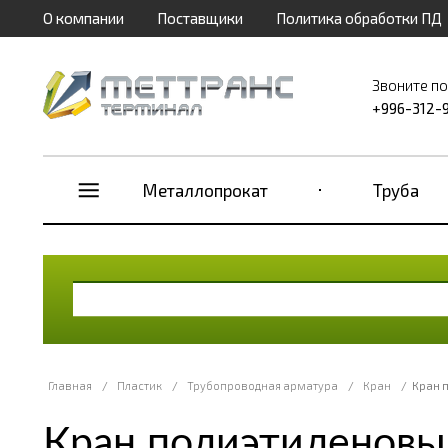
О компании
Поставщики
Политика обработки ПД
Звоните п
+996-312-
Металлопрокат
Труба
Главная
/
Пластик
/
Трубопроводная арматура
/
Кран
/
Кран 
Кран полиэтиленовы