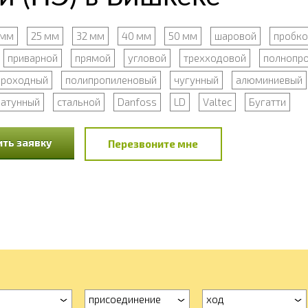
 мм
25 мм
32 мм
40 мм
50 мм
шаровой
пробк
приварной
прямой
угловой
трехходовой
полнопр
проходный
полипропиленовый
чугунный
алюминиевый
латунный
стальной
Danfoss
LD
Valtec
Бугатти
ть заявку
Перезвоните мне
присоединение
ход