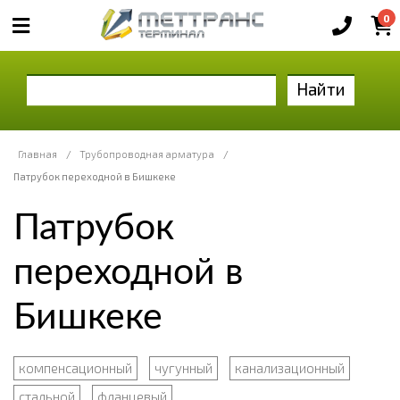
0
Найти
Главная
/
Трубопроводная арматура
/
Патрубок переходной в Бишкеке
Патрубок
переходной в
Бишкеке
компенсационный
чугунный
канализационный
стальной
фланцевый