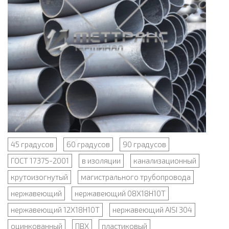
45 градусов
60 градусов
90 градусов
ГОСТ 17375-2001
в изоляции
канализационный
крутоизогнутый
магистрального трубопровода
нержавеющий
нержавеющий 08Х18Н10Т
нержавеющий 12Х18Н10Т
нержавеющий AISI 304
оцинкованный
ПВХ
пластиковый