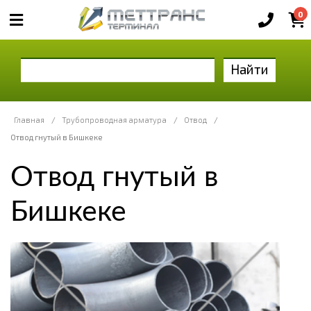
0
Найти
Главная
/
Трубопроводная арматура
/
Отвод
/
Отвод гнутый в Бишкеке
Отвод гнутый в
Бишкеке