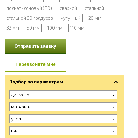
полиэтиленовый (ПЭ)
сварной
стальной
стальной 90 градусов
чугунный
20 мм
32 мм
50 мм
100 мм
110 мм
Отправить заявку
Перезвоните мне
Подбор по параметрам
диаметр
материал
угол
вид