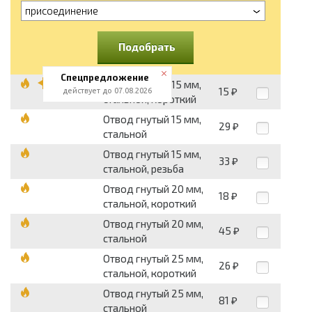
присоединение
Подобрать
Спецпредложение
Отвод гнутый 15 мм,
15
действует до 07.08.2026
₽
стальной, короткий
Отвод гнутый 15 мм,
29
₽
стальной
Отвод гнутый 15 мм,
33
₽
стальной, резьба
Отвод гнутый 20 мм,
18
₽
стальной, короткий
Отвод гнутый 20 мм,
45
₽
стальной
Отвод гнутый 25 мм,
26
₽
стальной, короткий
Отвод гнутый 25 мм,
81
₽
стальной