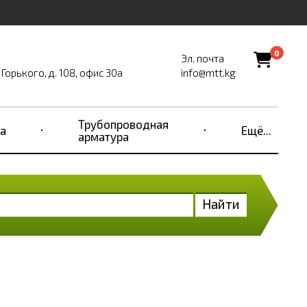
0
Эл. почта
Горького, д. 108, офис 30а
info@mtt.kg
Трубопроводная
а
Ещё...
арматура
Найти