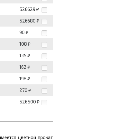
526629
₽
526680
₽
90
₽
108
₽
135
₽
162
₽
198
₽
270
₽
526500
₽
имеется цветной прокат