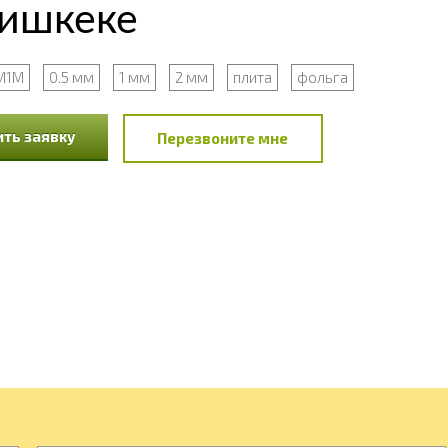
Бишкеке
М1М
0.5 мм
1 мм
2 мм
плита
фольга
ть заявку
Перезвоните мне