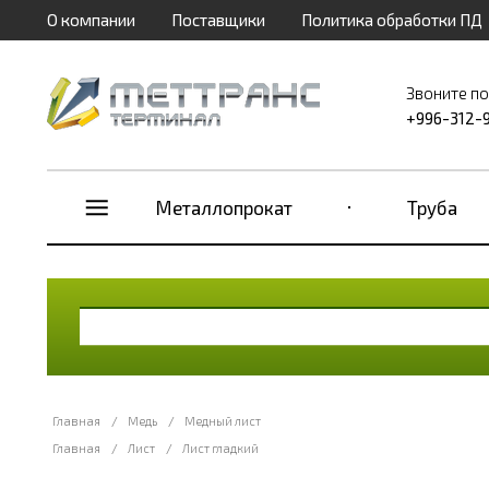
О компании
Поставщики
Политика обработки ПД
Звоните п
+996-312-
Металлопрокат
Труба
Главная
/
Медь
/
Медный лист
Главная
/
Лист
/
Лист гладкий