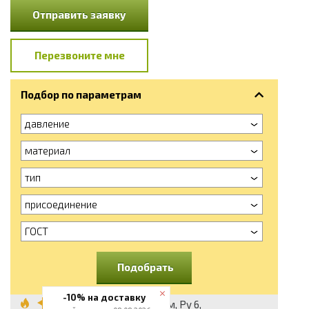
Отправить заявку
Перезвоните мне
Подбор по параметрам
давление
материал
тип
присоединение
ГОСТ
Подобрать
-10% на доставку
Фланец 100 мм, Pу 6,