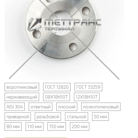
воротниковый
ГОСТ 12820
ГОСТ 33259
нержавеющий
08Х18Н10Т
12Х18Н10Т
AISI 304
ответный
плоский
полиэтиленовый
приварной
резьбовой
стальной
50 мм
80 мм
110 мм
150 мм
200 мм