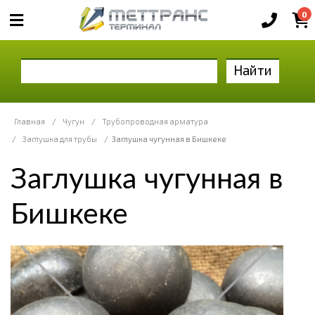
0
Найти
Главная
/
Чугун
/
Трубопроводная арматура
/
Заглушка для трубы
/
Заглушка чугунная в Бишкеке
Заглушка чугунная в
Бишкеке