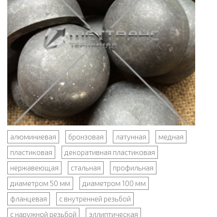
алюминиевая
бронзовая
латунная
медная
пластиковая
декоративная пластиковая
нержавеющая
стальная
профильная
диаметром 50 мм
диаметром 100 мм
фланцевая
с внутренней резьбой
с наружной резьбой
эллиптическая