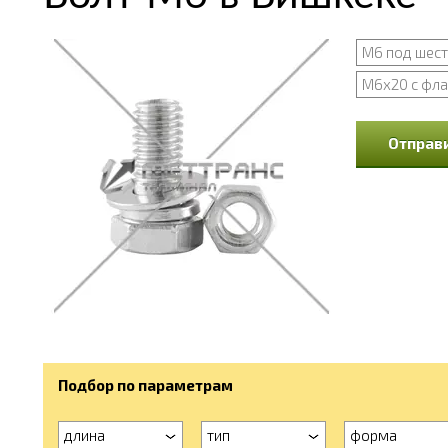
М6 под шест
М6х20 с фл
Отправи
Подбор по параметрам
длина
тип
форма