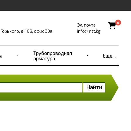
0
Эл. почта
Горького, д. 108, офис 30а
info@mtt.kg
Трубопроводная
а
Ещё...
арматура
Найти