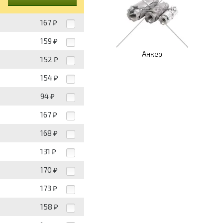
167
₽
159
₽
Анкер
152
₽
154
₽
94
₽
167
₽
168
₽
131
₽
170
₽
173
₽
158
₽