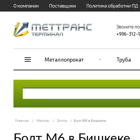
О компании
Поставщики
Политика обработки ПД
Звоните п
+996-312-
Металлопрокат
Труба
Главная
/
Метизы
/
Болты
/
Болт М6 в Бишкеке
Болт М6 в Бишкеке